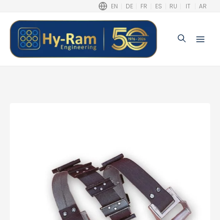
EN
DE
FR
ES
RU
IT
AR
Buscar
Main
Men