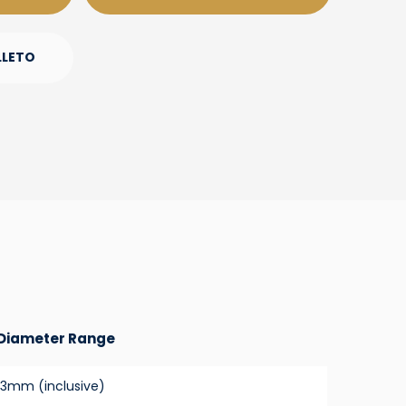
LLETO
 Diameter Range
63mm (inclusive)