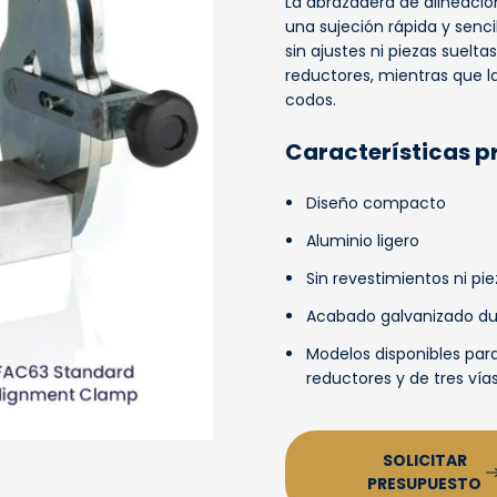
La abrazadera de alineació
una sujeción rápida y senc
sin ajustes ni piezas suelta
reductores, mientras que la
codos.
Características p
Diseño compacto
Aluminio ligero
Sin revestimientos ni pie
Acabado galvanizado du
Modelos disponibles para
reductores y de tres vía
SOLICITAR
PRESUPUESTO