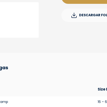
DESCARGAR FO
gas
Size
Clamp
16 – 