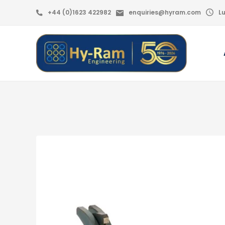
+44 (0)1623 422982
enquiries@hyram.com
L