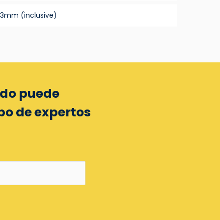
63mm (inclusive)
ido puede
po de expertos