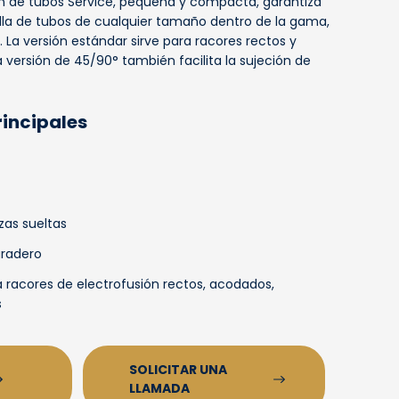
n de tubos Service, pequeña y compacta, garantiza
illa de tubos de cualquier tamaño dentro de la gama,
s. La versión estándar sirve para racores rectos y
 versión de 45/90° también facilita la sujeción de
rincipales
zas sueltas
radero
 racores de electrofusión rectos, acodados,
s
SOLICITAR UNA
LLAMADA