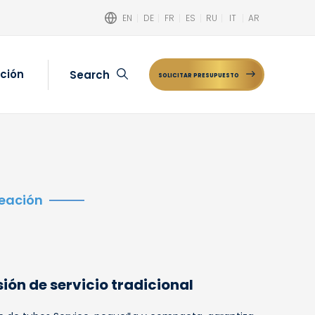
EN
DE
FR
ES
RU
IT
AR
ción
Search
SOLICITAR PRESUPUESTO
Buscar
neación
sión de servicio tradicional