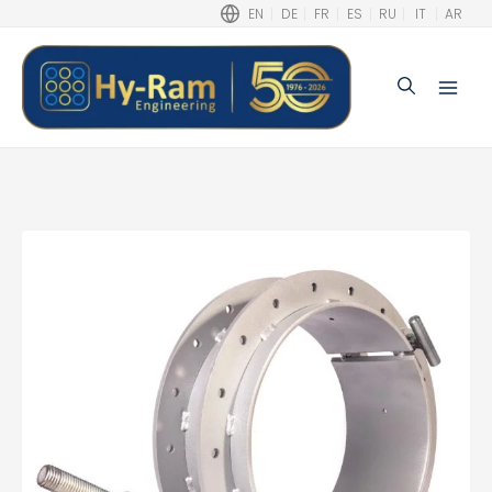
EN
DE
FR
ES
RU
IT
AR
Buscar
Main
Men