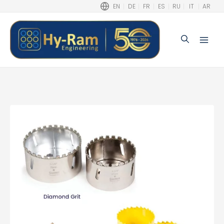
EN
DE
FR
ES
RU
IT
AR
Buscar
Main
Men