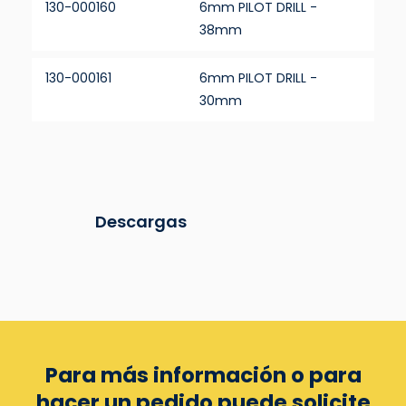
130-000160
6mm PILOT DRILL -
38mm
130-000161
6mm PILOT DRILL -
30mm
Descargas
Para más información o para
hacer un pedido puede
solicite