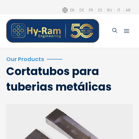
EN
DE
FR
ES
RU
IT
AR
Buscar
Main
Men
Our Products
Cortatubos para
tuberias metálicas